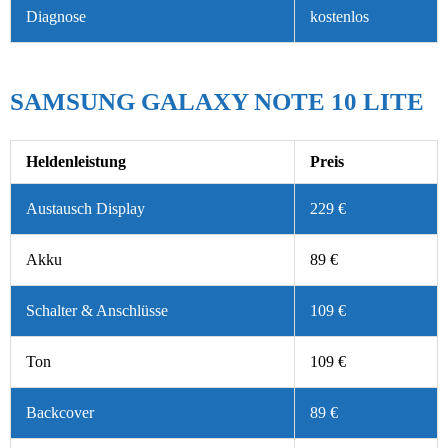
Diagnose
kostenlos
SAMSUNG GALAXY NOTE 10 LITE
Heldenleistung
Preis
Austausch Display
229 €
Akku
89 €
Schalter & Anschlüsse
109 €
Ton
109 €
Backcover
89 €