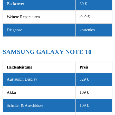
Backcover
89 €
Weitere Reparaturen
ab 9 €
Diagnose
kostenlos
SAMSUNG GALAXY NOTE 10
Heldenleistung
Preis
Austausch Display
329 €
Akku
109 €
Schalter & Anschlüsse
109 €