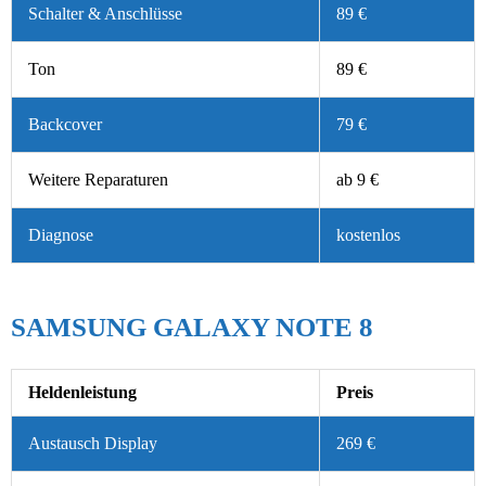
Schalter & Anschlüsse
89 €
Ton
89 €
Backcover
79 €
Weitere Reparaturen
ab 9 €
Diagnose
kostenlos
SAMSUNG GALAXY NOTE 8
Heldenleistung
Preis
Austausch Display
269 €