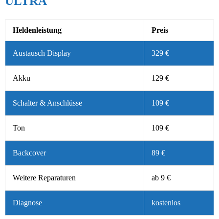
ULTRA
Heldenleistung
Preis
Austausch Display
329 €
Akku
129 €
Schalter & Anschlüsse
109 €
Ton
109 €
Backcover
89 €
Weitere Reparaturen
ab 9 €
Diagnose
kostenlos