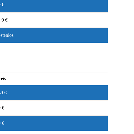
 €
 9 €
stenlos
eis
49 €
 €
 €