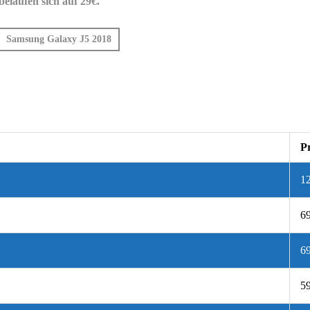
laufen sich auf 29€.
Samsung Galaxy J5 2018
Pr
1
69
69
59