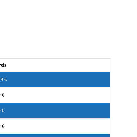
eis
29 €
 €
 €
 €