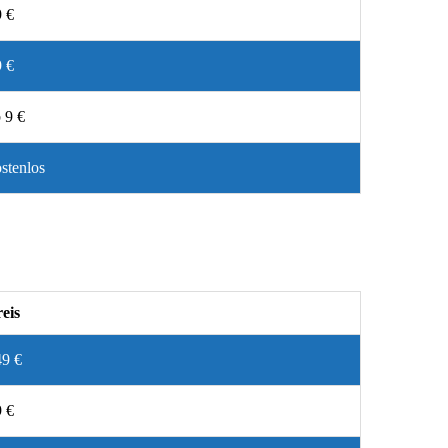
 €
 €
 9 €
stenlos
eis
49 €
 €