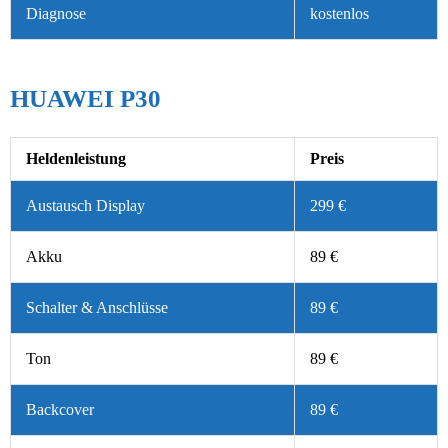
Diagnose
kostenlos
HUAWEI P30
Heldenleistung
Preis
Austausch Display
299 €
Akku
89 €
Schalter & Anschlüsse
89 €
Ton
89 €
Backcover
89 €