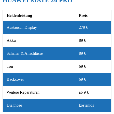
HUAWEI MATE 20 PRO
Heldenleistung
Preis
Austausch Display
279 €
Akku
89 €
Schalter & Anschlüsse
89 €
Ton
69 €
Backcover
69 €
Weitere Reparaturen
ab 9 €
Diagnose
kostenlos