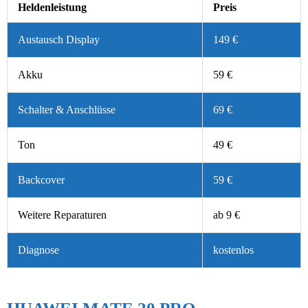
Heldenleistung
Preis
Austausch Display
149 €
Akku
59 €
Schalter & Anschlüsse
69 €
Ton
49 €
Backcover
59 €
Weitere Reparaturen
ab 9 €
Diagnose
kostenlos