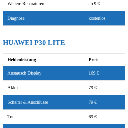
Weitere Reparaturen
ab 9 €
Diagnose
kostenlos
HUAWEI P30 LITE
Heldenleistung
Preis
Austausch Display
169 €
Akku
79 €
Schalter & Anschlüsse
79 €
Ton
69 €