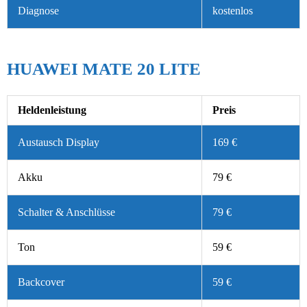
Diagnose
kostenlos
HUAWEI MATE 20 LITE
Heldenleistung
Preis
Austausch Display
169 €
Akku
79 €
Schalter & Anschlüsse
79 €
Ton
59 €
Backcover
59 €