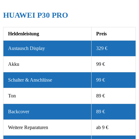
HUAWEI P30 PRO
Heldenleistung
Preis
Austausch Display
329 €
Akku
99 €
Schalter & Anschlüsse
99 €
Ton
89 €
Backcover
89 €
Weitere Reparaturen
ab 9 €