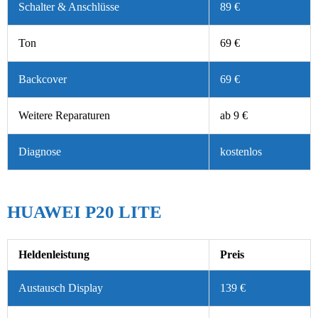
Schalter & Anschlüsse
89 €
Ton
69 €
Backcover
69 €
Weitere Reparaturen
ab 9 €
Diagnose
kostenlos
HUAWEI P20 LITE
Heldenleistung
Preis
Austausch Display
139 €