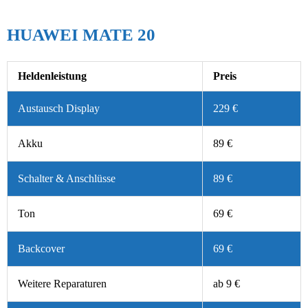
HUAWEI MATE 20
Heldenleistung
Preis
Austausch Display
229 €
Akku
89 €
Schalter & Anschlüsse
89 €
Ton
69 €
Backcover
69 €
Weitere Reparaturen
ab 9 €