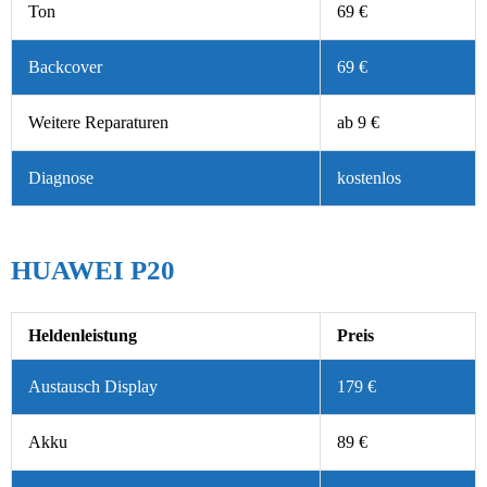
Ton
69 €
Backcover
69 €
Weitere Reparaturen
ab 9 €
Diagnose
kostenlos
HUAWEI P20
Heldenleistung
Preis
Austausch Display
179 €
Akku
89 €