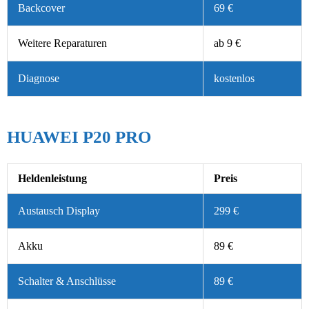
Backcover
69 €
Weitere Reparaturen
ab 9 €
Diagnose
kostenlos
HUAWEI P20 PRO
Heldenleistung
Preis
Austausch Display
299 €
Akku
89 €
Schalter & Anschlüsse
89 €