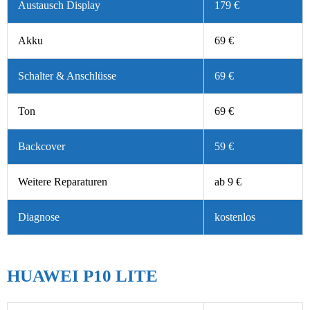
Austausch Display
179 €
Akku
69 €
Schalter & Anschlüsse
69 €
Ton
69 €
Backcover
59 €
Weitere Reparaturen
ab 9 €
Diagnose
kostenlos
HUAWEI P10 LITE