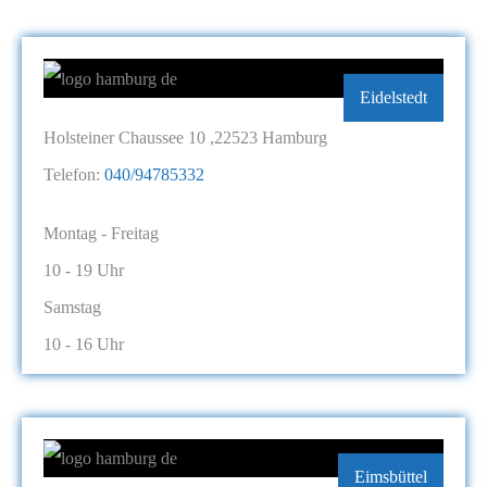
Eidelstedt
Holsteiner Chaussee 10 ,22523 Hamburg
Telefon:
040/94785332
Montag - Freitag
10 - 19 Uhr
Samstag
10 - 16 Uhr
Eimsbüttel